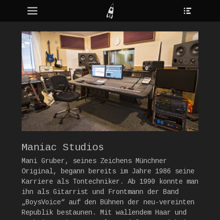
Heade
Erstes Menü
Zum
Toggle
Inhalt:
ollapse
hild
enu
Maniac Studios
Mani Gruber, seines Zeichens Münchner
Original, begann bereits im Jahre 1986 seine
Karriere als Tontechniker. Ab 1990 konnte man
ihn als Gitarrist und Frontmann der Band
„BoysVoice“ auf den Bühnen der neu-vereinten
Republik bestaunen. Mit wallendem Haar und