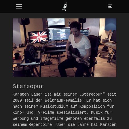
Heade
Erstes Menü
Zum
Toggle
Inhalt:
ollapse
hild
enu
Stereopur
Karsten Laser ist mit seinem „Stereopur“ seit
2009 Teil der Weltraum-Familie. Er hat sich
nach seinem Musikstudium auf Komposition für
Kino- und TV-Filme spezialisiert. Musik für
Werbung und Imagefilme gehören ebenfalls zu
seinem Repertoire. Über die Jahre hat Karsten